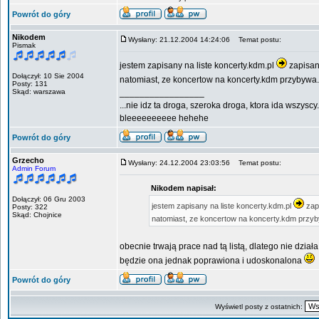
Powrót do góry
Nikodem
Wysłany: 21.12.2004 14:24:06
Temat postu:
Pismak
jestem zapisany na liste koncerty.kdm.pl
zapisan
Dołączył: 10 Sie 2004
natomiast, ze koncertow na koncerty.kdm przybywa. 
Posty: 131
Skąd: warszawa
_________________
...nie idz ta droga, szeroka droga, ktora ida wszyscy.
bleeeeeeeeee hehehe
Powrót do góry
Grzecho
Wysłany: 24.12.2004 23:03:56
Temat postu:
Admin Forum
Nikodem napisał:
Dołączył: 06 Gru 2003
jestem zapisany na liste koncerty.kdm.pl
zapi
Posty: 322
Skąd: Chojnice
natomiast, ze koncertow na koncerty.kdm przyby
obecnie trwają prace nad tą listą, dlatego nie dzia
będzie ona jednak poprawiona i udoskonalona
Powrót do góry
Wyświetl posty z ostatnich: