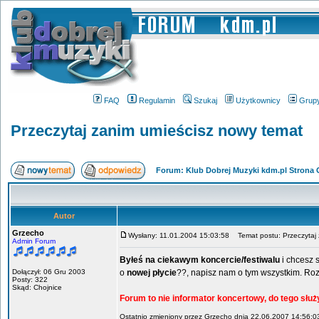
FAQ
Regulamin
Szukaj
Użytkownicy
Grup
Przeczytaj zanim umieścisz nowy temat
Forum: Klub Dobrej Muzyki kdm.pl Strona
Autor
Grzecho
Wysłany: 11.01.2004 15:03:58
Temat postu: Przeczytaj 
Admin Forum
Byłeś na ciekawym koncercie/festiwalu
i chcesz 
Dołączył: 06 Gru 2003
o
nowej płycie
??, napisz nam o tym wszystkim. Ro
Posty: 322
Skąd: Chojnice
Forum to nie informator koncertowy, do tego słu
Ostatnio zmieniony przez Grzecho dnia 22.06.2007 14:56:03,