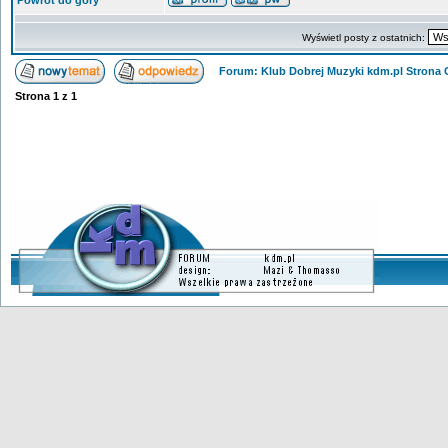
Powrót do góry
Wyświetl posty z ostatnich:
Forum: Klub Dobrej Muzyki kdm.pl Strona
Strona
1
z
1