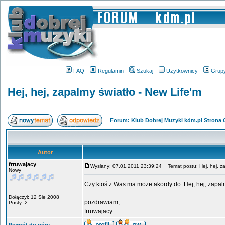
FAQ
Regulamin
Szukaj
Użytkownicy
Grup
Hej, hej, zapalmy światło - New Life'm
Forum: Klub Dobrej Muzyki kdm.pl Strona
Autor
frruwajacy
Wysłany: 07.01.2011 23:39:24
Temat postu: Hej, hej, za
Nowy
Czy ktoś z Was ma może akordy do: Hej, hej, zapal
Dołączył: 12 Sie 2008
pozdrawiam,
Posty: 2
frruwajacy