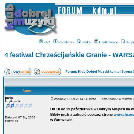
FAQ
Regulamin
Szukaj
Użytkownicy
Grup
4 festiwal Chrześcijańskie Granie - WA
Forum: Klub Dobrej Muzyki kdm.pl Strona
Autor
jozip
Wysłany: 18.09.2014 14:10:56
Temat postu: 4 festiwal
Użytkownik
Od 18 do 19 października w Dobrym Miejscu na w
Bilety można zakupić poprzez stronę
www.chrzesc
Dołączył: 07 Sty 2009
w Warszawie.
Posty: 45