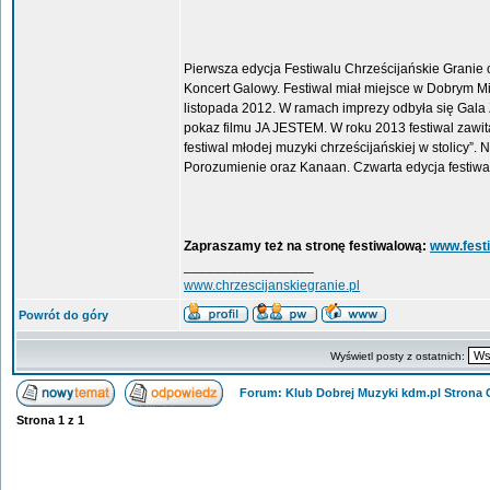
Pierwsza edycja Festiwalu Chrześcijańskie Granie 
Koncert Galowy. Festiwal miał miejsce w Dobrym Mi
listopada 2012. W ramach imprezy odbyła się Gala 
pokaz filmu JA JESTEM. W roku 2013 festiwal zawit
festiwal młodej muzyki chrześcijańskiej w stolicy”
Porozumienie oraz Kanaan. Czwarta edycja festiwa
Zapraszamy też na stronę festiwalową:
www.festi
_________________
www.chrzescijanskiegranie.pl
Powrót do góry
Wyświetl posty z ostatnich:
Forum: Klub Dobrej Muzyki kdm.pl Strona
Strona
1
z
1