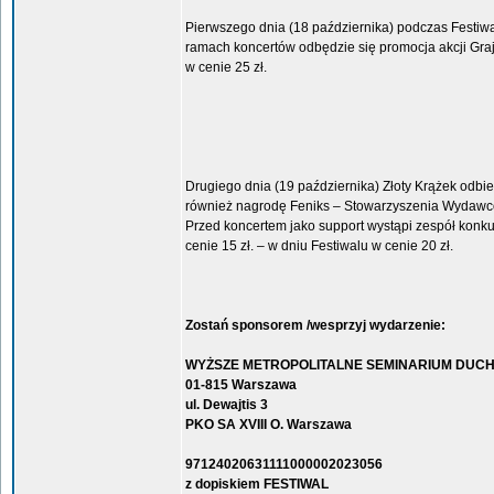
Pierwszego dnia (18 października) podczas Festiw
ramach koncertów odbędzie się promocja akcji Grajm
w cenie 25 zł.
Drugiego dnia (19 października) Złoty Krążek odbi
również nagrodę Feniks – Stowarzyszenia Wydawcó
Przed koncertem jako support wystąpi zespół konku
cenie 15 zł. – w dniu Festiwalu w cenie 20 zł.
Zostań sponsorem /wesprzyj wydarzenie:
WYŻSZE METROPOLITALNE SEMINARIUM DUC
01-815 Warszawa
ul. Dewajtis 3
PKO SA XVIII O. Warszawa
97124020631111000002023056
z dopiskiem FESTIWAL